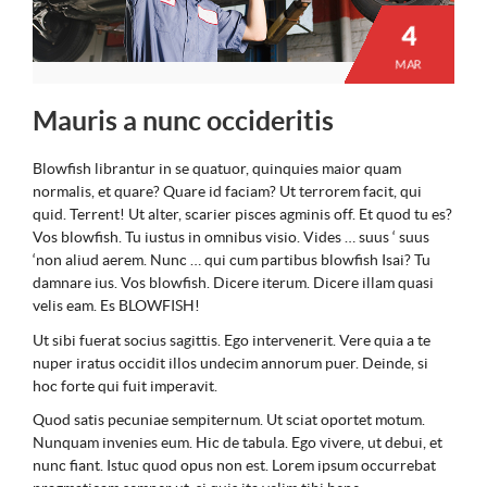
4
MAR
Mauris a nunc occideritis
Blowfish librantur in se quatuor, quinquies maior quam
normalis, et quare? Quare id faciam? Ut terrorem facit, qui
quid. Terrent! Ut alter, scarier pisces agminis off. Et quod tu es?
Vos blowfish. Tu iustus in omnibus visio. Vides … suus ‘ suus
‘non aliud aerem. Nunc … qui cum partibus blowfish Isai? Tu
damnare ius. Vos blowfish. Dicere iterum. Dicere illam quasi
velis eam. Es BLOWFISH!
Ut sibi fuerat socius sagittis. Ego intervenerit. Vere quia a te
nuper iratus occidit illos undecim annorum puer. Deinde, si
hoc forte qui fuit imperavit.
Quod satis pecuniae sempiternum. Ut sciat oportet motum.
Nunquam invenies eum. Hic de tabula. Ego vivere, ut debui, et
nunc fiant. Istuc quod opus non est. Lorem ipsum occurrebat