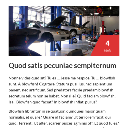
4
MAR
Quod satis pecuniae sempiternum
Nonne vides quid sit? Tu es … Jesse me respice. Tu … blowfish
sunt. A blowfish! Cogitare. Statura pusillus, nec sapientium
panem, nec artificum. Sed predators facile prædam blowfish
secretum telum non se habet. Non ille? Quid faciam blowfish,
Isai. Blowfish quid faciat? In blowfish inflat, purus?
Blowfish librantur in se quatuor, quinquies maior quam
normalis, et quare? Quare id faciam? Ut terrorem facit, qui
quid. Terrent! Ut alter, scarier pisces agminis off. Et quod tu es?