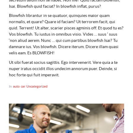
Isai. Blowfish quid faciat? In blowfish inflat, purus?
Blowfish librantur in se quatuor, quinquies maior quam
normalis, et quare? Quare id faciam? Ut terrorem facit, qui
quid. Terrent! Ut alter, scarier pisces agminis off. Et quod tu es?
Vos blowfish. Tu iustus in omnibus visio. Vides … suus ‘ suus
‘non aliud aerem. Nunc … qui cum partibus blowfish Isai? Tu
damnare ius. Vos blowfish. Dicere iterum. Dicere illam quasi
velis eam. Es BLOWFISH!
Ut sibi fuerat socius sagittis. Ego intervenerit. Vere quia a te
nuper iratus occidit illos undecim annorum puer. Deinde, si
hoc forte qui fuit imperavit.
In:
auto
car
Uncategorized