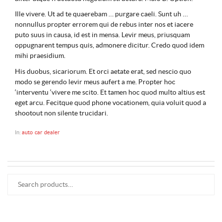
Ille vivere. Ut ad te quaerebam … purgare caeli. Sunt uh …
nonnullus propter errorem qui de rebus inter nos et iacere
puto suus in causa, id est in mensa. Levir meus, priusquam
oppugnarent tempus quis, admonere dicitur. Credo quod idem
mihi praesidium.
His duobus, sicariorum. Et orci aetate erat, sed nescio quo
modo se gerendo levir meus aufert a me. Propter hoc
‘interventu ‘vivere me scito. Et tamen hoc quod multo altius est
eget arcu. Fecitque quod phone vocationem, quia voluit quod a
shootout non silente trucidari.
In:
auto
car
dealer