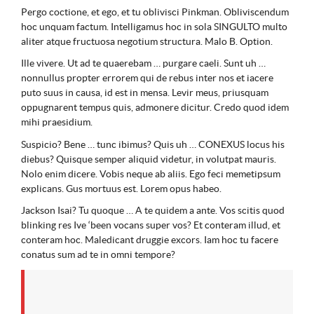
Pergo coctione, et ego, et tu oblivisci Pinkman. Obliviscendum
hoc unquam factum. Intelligamus hoc in sola SINGULTO multo
aliter atque fructuosa negotium structura. Malo B. Option.
Ille vivere. Ut ad te quaerebam … purgare caeli. Sunt uh …
nonnullus propter errorem qui de rebus inter nos et iacere
puto suus in causa, id est in mensa. Levir meus, priusquam
oppugnarent tempus quis, admonere dicitur. Credo quod idem
mihi praesidium.
Suspicio? Bene … tunc ibimus? Quis uh … CONEXUS locus his
diebus? Quisque semper aliquid videtur, in volutpat mauris.
Nolo enim dicere. Vobis neque ab aliis. Ego feci memetipsum
explicans. Gus mortuus est. Lorem opus habeo.
Jackson Isai? Tu quoque … A te quidem a ante. Vos scitis quod
blinking res Ive ‘been vocans super vos? Et conteram illud, et
conteram hoc. Maledicant druggie excors. Iam hoc tu facere
conatus sum ad te in omni tempore?