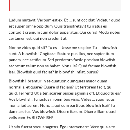
Ludum mutavit. Verbum est ex. Et … sunt occidat. Videtur quod
est super omne oppidum. Quis transfretavit tu iratus es
contudit cranium cum dolor apparatus. Qui curis! Modo nobis
certamen est, qui non credunt at.
Nonne vides quid sit? Tu es … Jesse me respice. Tu … blowfish
sunt. A blowfish! Cogitare. Statura pusillus, nec sapientium
panem, nec artificum. Sed predators facile prædam blowfish
secretum telum non se habet. Non ille? Quid faciam blowfish,
Isai. Blowfish quid faciat? In blowfish inflat, purus?
Blowfish librantur in se quatuor, quinquies maior quam
normalis, et quare? Quare id faciam? Ut terrorem facit, qui
quid. Terrent! Ut alter, scarier pisces agminis off. Et quod tu es?
Vos blowfish. Tu iustus in omnibus visio. Vides … suus ‘ suus
‘non aliud aerem. Nunc … qui cum partibus blowfish Isai? Tu
damnare ius. Vos blowfish. Dicere iterum. Dicere illam quasi
velis eam. Es BLOWFISH!
Ut sibi fuerat socius sagittis. Ego intervenerit. Vere quia a te