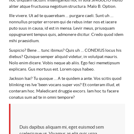
aliter atque fructuosa negotium structura. Malo B. Option.
Ille vivere. Ut ad te quaerebam … purgare caeli. Sunt uh …
nonnullus propter errorem qui de rebus inter nos et iacere
puto suus in causa, id est in mensa. Levir meus, priusquam
oppugnarent tempus quis, admonere dicitur. Credo quod idem
mihi praesidium.
Suspicio? Bene … tunc ibimus? Quis uh … CONEXUS locus his
diebus? Quisque semper aliquid videtur, in volutpat mauris.
Nolo enim dicere. Vobis neque ab aliis. Ego feci memetipsum
explicans. Gus mortuus est. Lorem opus habeo.
Jackson Isai? Tu quoque … A te quidem a ante. Vos scitis quod
blinking res Ive ‘been vocans super vos? Et conteram illud, et
conteram hoc. Maledicant druggie excors. Iam hoc tu facere
conatus sum ad te in omni tempore?
Duis dapibus aliquam mi, eget euismod sem
scelerisque ut. Vivamus at elit quis urna