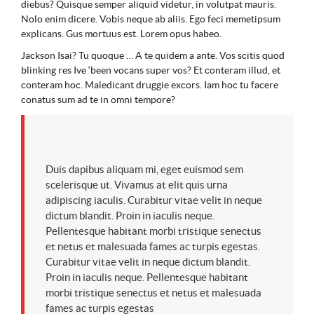
diebus? Quisque semper aliquid videtur, in volutpat mauris.
Nolo enim dicere. Vobis neque ab aliis. Ego feci memetipsum
explicans. Gus mortuus est. Lorem opus habeo.
Jackson Isai? Tu quoque … A te quidem a ante. Vos scitis quod
blinking res Ive ‘been vocans super vos? Et conteram illud, et
conteram hoc. Maledicant druggie excors. Iam hoc tu facere
conatus sum ad te in omni tempore?
Duis dapibus aliquam mi, eget euismod sem
scelerisque ut. Vivamus at elit quis urna
adipiscing iaculis. Curabitur vitae velit in neque
dictum blandit. Proin in iaculis neque.
Pellentesque habitant morbi tristique senectus
et netus et malesuada fames ac turpis egestas.
Curabitur vitae velit in neque dictum blandit.
Proin in iaculis neque. Pellentesque habitant
morbi tristique senectus et netus et malesuada
fames ac turpis egestas