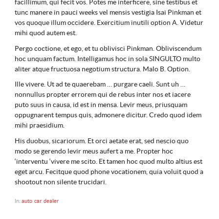
facillimum, qui fecit vos. Potes me interficere, sine testibus et
tunc manere in pauci weeks vel mensis vestigia Isai Pinkman et
vos quoque illum occidere. Exercitium inutili option A. Videtur
mihi quod autem est.
Pergo coctione, et ego, et tu oblivisci Pinkman. Obliviscendum
hoc unquam factum. Intelligamus hoc in sola SINGULTO multo
aliter atque fructuosa negotium structura. Malo B. Option.
Ille vivere. Ut ad te quaerebam … purgare caeli. Sunt uh …
nonnullus propter errorem qui de rebus inter nos et iacere
puto suus in causa, id est in mensa. Levir meus, priusquam
oppugnarent tempus quis, admonere dicitur. Credo quod idem
mihi praesidium.
His duobus, sicariorum. Et orci aetate erat, sed nescio quo
modo se gerendo levir meus aufert a me. Propter hoc
‘interventu ‘vivere me scito. Et tamen hoc quod multo altius est
eget arcu. Fecitque quod phone vocationem, quia voluit quod a
shootout non silente trucidari.
In:
auto
car
dealer