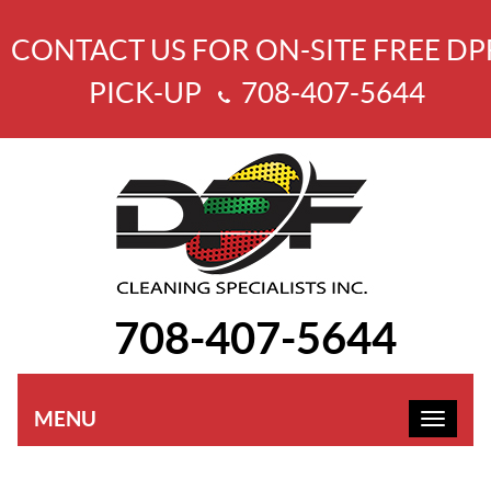
CONTACT US FOR ON-SITE FREE DP
PICK-UP
708-407-5644
708-407-5644
MENU