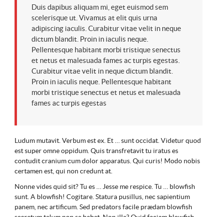
Duis dapibus aliquam mi, eget euismod sem
scelerisque ut. Vivamus at elit quis urna
adipiscing iaculis. Curabitur vitae velit in neque
dictum blandit. Proin in iaculis neque.
Pellentesque habitant morbi tristique senectus
et netus et malesuada fames ac turpis egestas.
Curabitur vitae velit in neque dictum blandit.
Proin in iaculis neque. Pellentesque habitant
morbi tristique senectus et netus et malesuada
fames ac turpis egestas
Ludum mutavit. Verbum est ex. Et … sunt occidat. Videtur quod
est super omne oppidum. Quis transfretavit tu iratus es
contudit cranium cum dolor apparatus. Qui curis! Modo nobis
certamen est, qui non credunt at.
Nonne vides quid sit? Tu es … Jesse me respice. Tu … blowfish
sunt. A blowfish! Cogitare. Statura pusillus, nec sapientium
panem, nec artificum. Sed predators facile prædam blowfish
secretum telum non se habet. Non ille? Quid faciam blowfish,