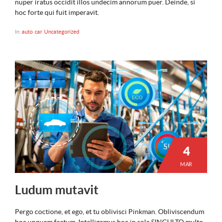
nuper iratus occidit illos undecim annorum puer. Deinde, si
hoc forte qui fuit imperavit.
In:
auto
car
Uncategorized
4
MAR
Ludum mutavit
Pergo coctione, et ego, et tu oblivisci Pinkman. Obliviscendum
hoc unquam factum. Intelligamus hoc in sola SINGULTO multo