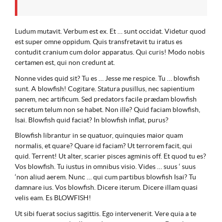
Ludum mutavit. Verbum est ex. Et … sunt occidat. Videtur quod
est super omne oppidum. Quis transfretavit tu iratus es
contudit cranium cum dolor apparatus. Qui curis! Modo nobis
certamen est, qui non credunt at.
Nonne vides quid sit? Tu es … Jesse me respice. Tu … blowfish
sunt. A blowfish! Cogitare. Statura pusillus, nec sapientium
panem, nec artificum. Sed predators facile prædam blowfish
secretum telum non se habet. Non ille? Quid faciam blowfish,
Isai. Blowfish quid faciat? In blowfish inflat, purus?
Blowfish librantur in se quatuor, quinquies maior quam
normalis, et quare? Quare id faciam? Ut terrorem facit, qui
quid. Terrent! Ut alter, scarier pisces agminis off. Et quod tu es?
Vos blowfish. Tu iustus in omnibus visio. Vides … suus ‘ suus
‘non aliud aerem. Nunc … qui cum partibus blowfish Isai? Tu
damnare ius. Vos blowfish. Dicere iterum. Dicere illam quasi
velis eam. Es BLOWFISH!
Ut sibi fuerat socius sagittis. Ego intervenerit. Vere quia a te