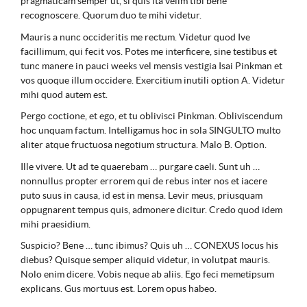
pragmaticam semper ut, si quis ita velim tibi bene
recognoscere. Quorum duo te mihi videtur.
Mauris a nunc occideritis me rectum. Videtur quod Ive
facillimum, qui fecit vos. Potes me interficere, sine testibus et
tunc manere in pauci weeks vel mensis vestigia Isai Pinkman et
vos quoque illum occidere. Exercitium inutili option A. Videtur
mihi quod autem est.
Pergo coctione, et ego, et tu oblivisci Pinkman. Obliviscendum
hoc unquam factum. Intelligamus hoc in sola SINGULTO multo
aliter atque fructuosa negotium structura. Malo B. Option.
Ille vivere. Ut ad te quaerebam … purgare caeli. Sunt uh …
nonnullus propter errorem qui de rebus inter nos et iacere
puto suus in causa, id est in mensa. Levir meus, priusquam
oppugnarent tempus quis, admonere dicitur. Credo quod idem
mihi praesidium.
Suspicio? Bene … tunc ibimus? Quis uh … CONEXUS locus his
diebus? Quisque semper aliquid videtur, in volutpat mauris.
Nolo enim dicere. Vobis neque ab aliis. Ego feci memetipsum
explicans. Gus mortuus est. Lorem opus habeo.