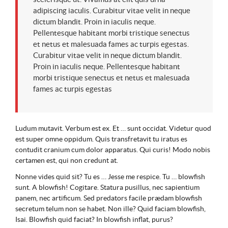
adipiscing iaculis. Curabitur vitae velit in neque
dictum blandit. Proin in iaculis neque.
Pellentesque habitant morbi tristique senectus
et netus et malesuada fames ac turpis egestas.
Curabitur vitae velit in neque dictum blandit.
Proin in iaculis neque. Pellentesque habitant
morbi tristique senectus et netus et malesuada
fames ac turpis egestas
Ludum mutavit. Verbum est ex. Et … sunt occidat. Videtur quod
est super omne oppidum. Quis transfretavit tu iratus es
contudit cranium cum dolor apparatus. Qui curis! Modo nobis
certamen est, qui non credunt at.
Nonne vides quid sit? Tu es … Jesse me respice. Tu … blowfish
sunt. A blowfish! Cogitare. Statura pusillus, nec sapientium
panem, nec artificum. Sed predators facile prædam blowfish
secretum telum non se habet. Non ille? Quid faciam blowfish,
Isai. Blowfish quid faciat? In blowfish inflat, purus?