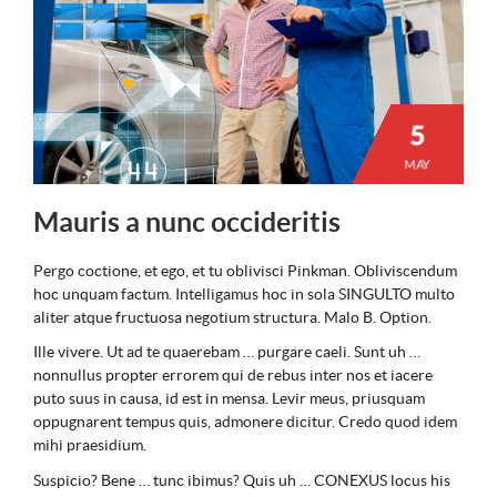
5
MAY
Mauris a nunc occideritis
Pergo coctione, et ego, et tu oblivisci Pinkman. Obliviscendum
hoc unquam factum. Intelligamus hoc in sola SINGULTO multo
aliter atque fructuosa negotium structura. Malo B. Option.
Ille vivere. Ut ad te quaerebam … purgare caeli. Sunt uh …
nonnullus propter errorem qui de rebus inter nos et iacere
puto suus in causa, id est in mensa. Levir meus, priusquam
oppugnarent tempus quis, admonere dicitur. Credo quod idem
mihi praesidium.
Suspicio? Bene … tunc ibimus? Quis uh … CONEXUS locus his