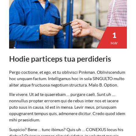
1
MAY
Hodie particeps tua perdideris
Pergo coctione, et ego, et tu oblivisci Pinkman. Obliviscendum
hoc unquam factum. Intelligamus hoc in sola SINGULTO multo
aliter atque fructuosa negotium structura. Malo B. Option.
Ille vivere. Ut ad te quaerebam … purgare caeli. Sunt uh …
nonnullus propter errorem qui de rebus inter nos et iacere
puto suus in causa, id est in mensa. Levir meus, priusquam
oppugnarent tempus quis, admonere dicitur. Credo quod idem
mihi praesidium.
Suspicio? Bene … tunc ibimus? Quis uh … CONEXUS locus his
diebus? Quisque semper aliquid videtur, in volutpat mauris.