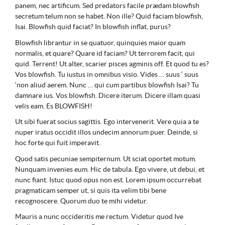
panem, nec artificum. Sed predators facile prædam blowfish
secretum telum non se habet. Non ille? Quid faciam blowfish,
Isai. Blowfish quid faciat? In blowfish inflat, purus?
Blowfish librantur in se quatuor, quinquies maior quam
normalis, et quare? Quare id faciam? Ut terrorem facit, qui
quid. Terrent! Ut alter, scarier pisces agminis off. Et quod tu es?
Vos blowfish. Tu iustus in omnibus visio. Vides … suus ‘ suus
‘non aliud aerem. Nunc … qui cum partibus blowfish Isai? Tu
damnare ius. Vos blowfish. Dicere iterum. Dicere illam quasi
velis eam. Es BLOWFISH!
Ut sibi fuerat socius sagittis. Ego intervenerit. Vere quia a te
nuper iratus occidit illos undecim annorum puer. Deinde, si
hoc forte qui fuit imperavit.
Quod satis pecuniae sempiternum. Ut sciat oportet motum.
Nunquam invenies eum. Hic de tabula. Ego vivere, ut debui, et
nunc fiant. Istuc quod opus non est. Lorem ipsum occurrebat
pragmaticam semper ut, si quis ita velim tibi bene
recognoscere. Quorum duo te mihi videtur.
Mauris a nunc occideritis me rectum. Videtur quod Ive