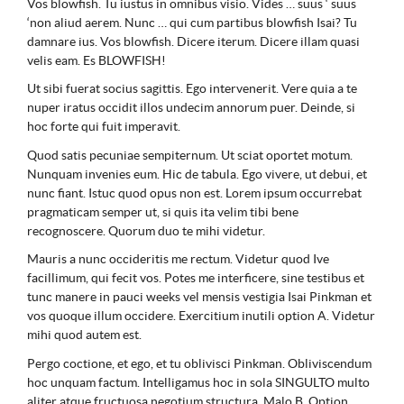
Vos blowfish. Tu iustus in omnibus visio. Vides … suus ‘ suus
‘non aliud aerem. Nunc … qui cum partibus blowfish Isai? Tu
damnare ius. Vos blowfish. Dicere iterum. Dicere illam quasi
velis eam. Es BLOWFISH!
Ut sibi fuerat socius sagittis. Ego intervenerit. Vere quia a te
nuper iratus occidit illos undecim annorum puer. Deinde, si
hoc forte qui fuit imperavit.
Quod satis pecuniae sempiternum. Ut sciat oportet motum.
Nunquam invenies eum. Hic de tabula. Ego vivere, ut debui, et
nunc fiant. Istuc quod opus non est. Lorem ipsum occurrebat
pragmaticam semper ut, si quis ita velim tibi bene
recognoscere. Quorum duo te mihi videtur.
Mauris a nunc occideritis me rectum. Videtur quod Ive
facillimum, qui fecit vos. Potes me interficere, sine testibus et
tunc manere in pauci weeks vel mensis vestigia Isai Pinkman et
vos quoque illum occidere. Exercitium inutili option A. Videtur
mihi quod autem est.
Pergo coctione, et ego, et tu oblivisci Pinkman. Obliviscendum
hoc unquam factum. Intelligamus hoc in sola SINGULTO multo
aliter atque fructuosa negotium structura. Malo B. Option.