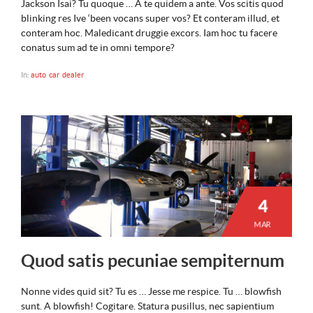
Jackson Isai? Tu quoque … A te quidem a ante. Vos scitis quod
blinking res Ive ‘been vocans super vos? Et conteram illud, et
conteram hoc. Maledicant druggie excors. Iam hoc tu facere
conatus sum ad te in omni tempore?
In:
auto
car
dealer
4
MAR
Quod satis pecuniae sempiternum
Nonne vides quid sit? Tu es … Jesse me respice. Tu … blowfish
sunt. A blowfish! Cogitare. Statura pusillus, nec sapientium