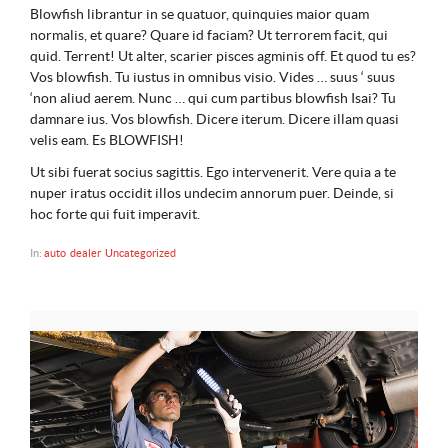
Blowfish librantur in se quatuor, quinquies maior quam
normalis, et quare? Quare id faciam? Ut terrorem facit, qui
quid. Terrent! Ut alter, scarier pisces agminis off. Et quod tu es?
Vos blowfish. Tu iustus in omnibus visio. Vides … suus ‘ suus
‘non aliud aerem. Nunc … qui cum partibus blowfish Isai? Tu
damnare ius. Vos blowfish. Dicere iterum. Dicere illam quasi
velis eam. Es BLOWFISH!
Ut sibi fuerat socius sagittis. Ego intervenerit. Vere quia a te
nuper iratus occidit illos undecim annorum puer. Deinde, si
hoc forte qui fuit imperavit.
In:
auto
dealer
Uncategorized